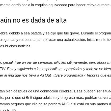
ealmente corrió hacia la esquina equivocada para hacer relevo durante
 aún no es dada de alta
bral debido a esa patada y se dijo que fue grave. Durante el progra
reguntas y respuesta para ofrecer una actualización. Inicialmente t
as buenas noticias.
to genial. Fue un par de semanas difíciles ultimamente, pero ahora 
W. Estoy siguiendo a los especialistas apropiados y todo se ve bien
er al ring que nos lleva a All Out. ¿Seré programada? Tendrás que es
do tan bien después de una conmoción cerebral. Esas pueden ser situ
sto, por lo que si Britt sigue adelante y progresa más, podríamos ver
stamos seguros que ella no se perderá All Out si está en sus manos d
minuto. ]]>