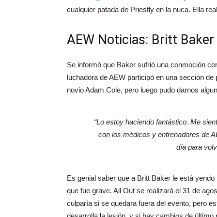
cualquier patada de Priestly en la nuca. Ella r
AEW Noticias: Britt Baker
Se informó que Baker sufrió una conmoción cere
luchadora de AEW participó en una sección de p
novio Adam Cole, pero luego pudo darnos algun
“Lo estoy haciendo fantástico. Me sien
con los médicos y entrenadores de AE
día para volv
Es genial saber que a Britt Baker le está yen
que fue grave. All Out se realizará el 31 de ago
culparía si se quedara fuera del evento, pero e
desarrolla la lesión, y si hay cambios de último 