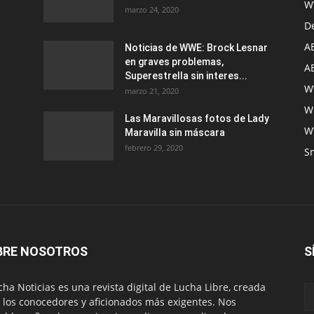
W
marzo 24, 2020
D
A
Noticias de WWE: Brock Lesnar
en graves problemas,
A
Superestrella sin interes...
W
marzo 21, 2020
W
Las Maravillosas fotos de Lady
W
Maravilla sin máscara
febrero 29, 2020
S
BRE NOSOTROS
S
ha Noticias es una revista digital de Lucha Libre, creada
 los conocedores y aficionados más exigentes. Nos