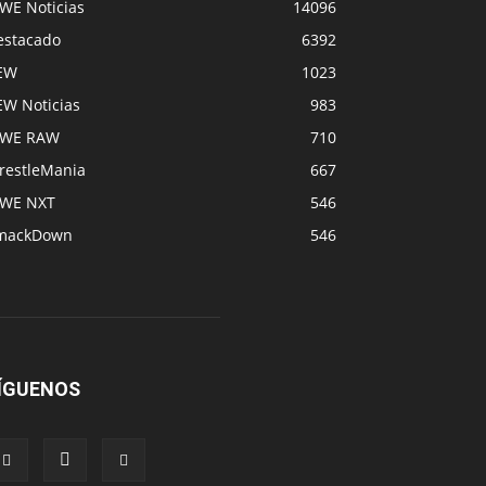
WE Noticias
14096
estacado
6392
EW
1023
EW Noticias
983
WE RAW
710
restleMania
667
WE NXT
546
mackDown
546
ÍGUENOS