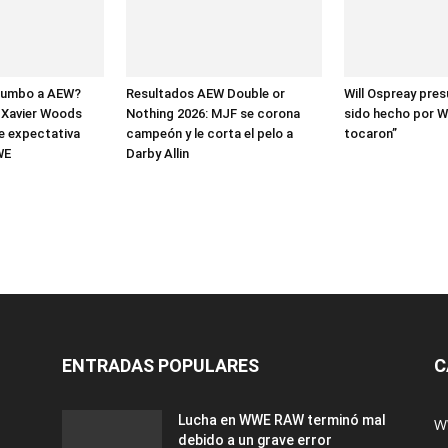
rumbo a AEW?
Resultados AEW Double or
Will Ospreay pre
y Xavier Woods
Nothing 2026: MJF se corona
sido hecho por 
e expectativa
campeón y le corta el pelo a
tocaron”
WE
Darby Allin
ENTRADAS POPULARES
C
Lucha en WWE RAW terminó mal
W
debido a un grave error