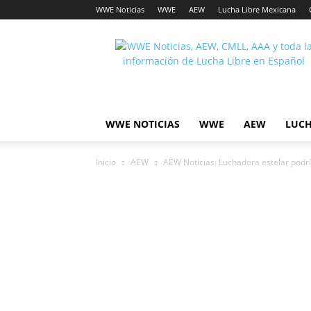
WWE Noticias
WWE
AEW
Lucha Libre Mexicana
Lucha
Noticias
WWE NOTICIAS
WWE
AEW
LUCH
Inicio
AEW
AEW Noticias: Luchadora estelar podrí