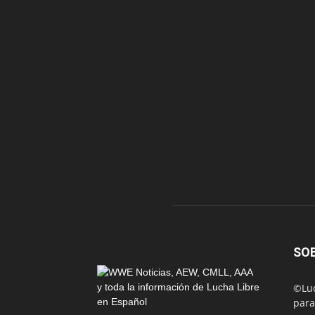
SO
©Luc
para