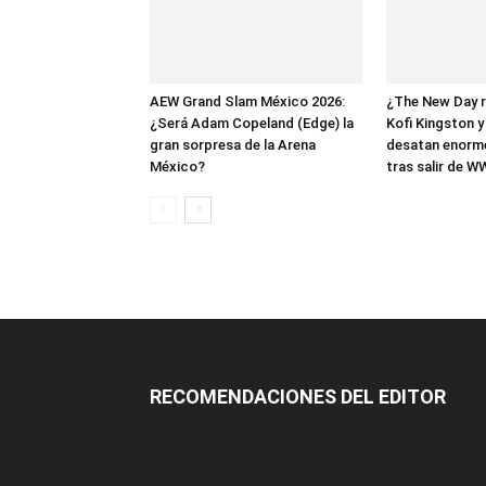
AEW Grand Slam México 2026:
¿The New Day 
¿Será Adam Copeland (Edge) la
Kofi Kingston 
gran sorpresa de la Arena
desatan enorm
México?
tras salir de W
RECOMENDACIONES DEL EDITOR