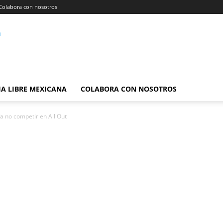
Colabora con nosotros
A LIBRE MEXICANA
COLABORA CON NOSOTROS
a no competir en All Out