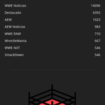
WWE Noticias
14096
Destacado
6392
AEW
1023
AEW Noticias
983
WWE RAW
710
WrestleMania
667
WWE NXT
546
SmackDown
546