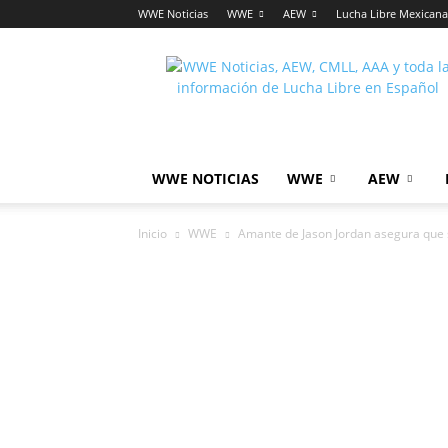
WWE Noticias
WWE
AEW
Lucha Libre Mexicana
Lucha
Noticias
WWE NOTICIAS
WWE
AEW
Inicio
WWE
Amante de Jason Jordan asegura que 