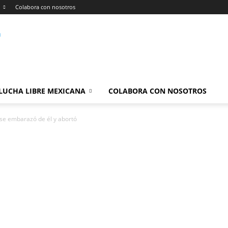
Colabora con nosotros
LUCHA LIBRE MEXICANA
COLABORA CON NOSOTROS
se embarazó de él y abortó