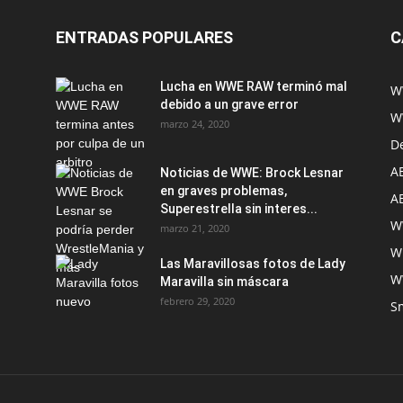
ENTRADAS POPULARES
C
Lucha en WWE RAW terminó mal
W
debido a un grave error
W
marzo 24, 2020
D
A
Noticias de WWE: Brock Lesnar
en graves problemas,
A
Superestrella sin interes...
W
marzo 21, 2020
W
Las Maravillosas fotos de Lady
W
Maravilla sin máscara
febrero 29, 2020
S