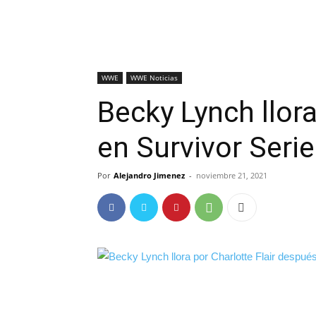
WWE
WWE Noticias
Becky Lynch llora
en Survivor Seri
Por
Alejandro Jimenez
-
noviembre 21, 2021