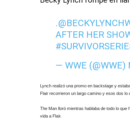
Becky Lynch rompe en llan
.
@BECKYLYNCH
AFTER HER SH
#SURVIVORSERIE
— WWE (@WWE)
Lynch realizó una promo en backstage y estaba 
Flair recorrieron un largo camino y esos dos lo 
The Man lloró mientras hablaba de todo lo que h
vida a Flair.