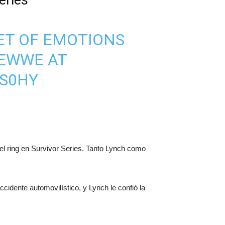
eries
ET OF EMOTIONS
EWWE
AT
6S0HY
el ring en Survivor Series. Tanto Lynch como
cidente automovilístico, y Lynch le confió la