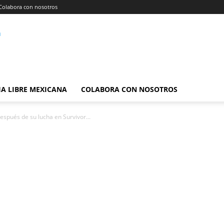
Colabora con nosotros
A LIBRE MEXICANA
COLABORA CON NOSOTROS
después de su lucha en Survivor...