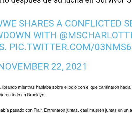
to después de su lucha en Survivor S
WWE
SHARES A CONFLICTED S
OWDOWN WITH
@MSCHARLOTT
S
.
PIC.TWITTER.COM/03NMS
NOVEMBER 22, 2021
llorando mientras hablaba sobre el odio con el que caminaron hacia 
dieron todo en Brooklyn.
abía pasado con Flair. Entrenaron juntas, casi mueren juntas en un ac