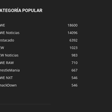
ATEGORÍA POPULAR
WE
18600
WE Noticias
14096
estacado
6392
EW
1023
EW Noticias
983
WE RAW
710
restleMania
667
WE NXT
546
mackDown
546