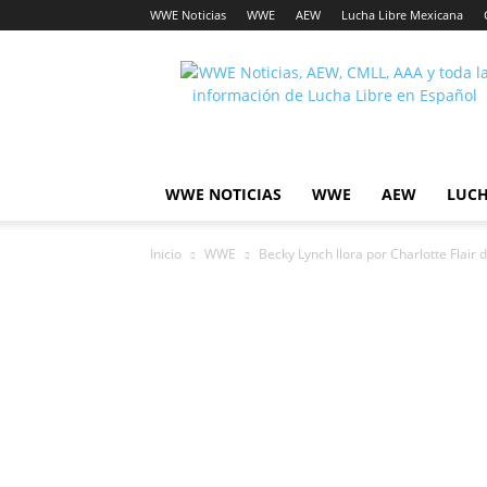
WWE Noticias
WWE
AEW
Lucha Libre Mexicana
Lucha
Noticias
WWE NOTICIAS
WWE
AEW
LUCH
Inicio
WWE
Becky Lynch llora por Charlotte Flair 