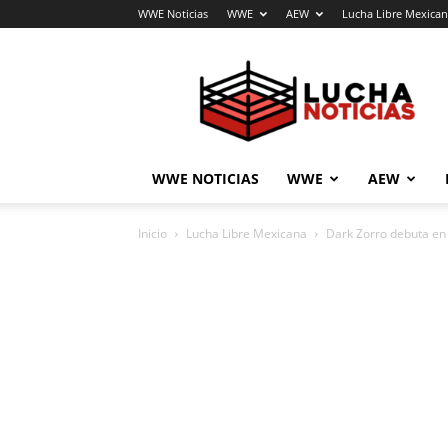
WWE Noticias
WWE
AEW
Lucha Libre Mexica
Lucha
Noticias
WWE NOTICIAS
WWE
AEW
Inicio
Lucha Libre Mexicana
Dark Zorro debuta en