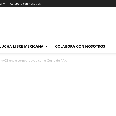
na
Colabora con nosotros
LUCHA LIBRE MEXICANA
COLABORA CON NOSOTROS
 KAOZ entre comparativas con el Zorro de AAA