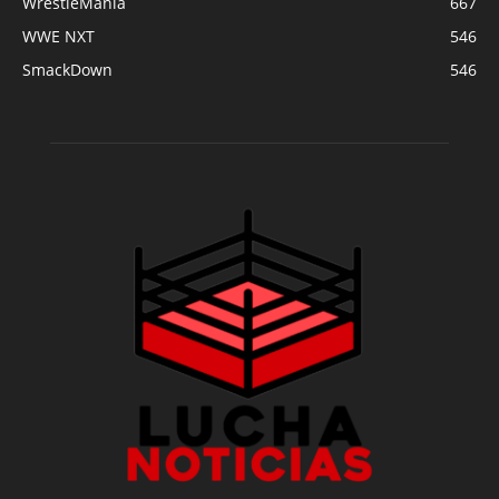
WrestleMania
667
WWE NXT
546
SmackDown
546