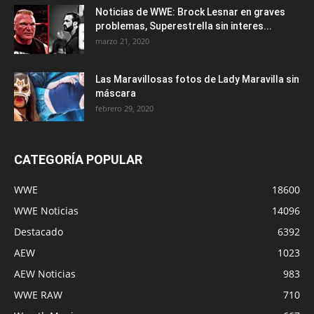
Noticias de WWE: Brock Lesnar en graves
problemas, Superestrella sin interes...
marzo 21, 2020
Las Maravillosas fotos de Lady Maravilla sin
máscara
febrero 29, 2020
CATEGORÍA POPULAR
WWE
18600
WWE Noticias
14096
Destacado
6392
AEW
1023
AEW Noticias
983
WWE RAW
710