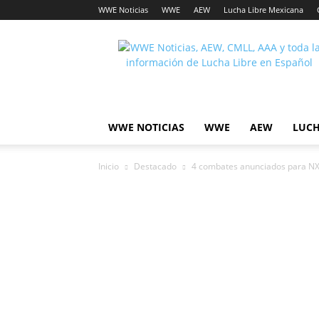
WWE Noticias
WWE
AEW
Lucha Libre Mexicana
Lucha
Noticias
WWE NOTICIAS
WWE
AEW
LUCH
Inicio
Destacado
4 combates anunciados para NX