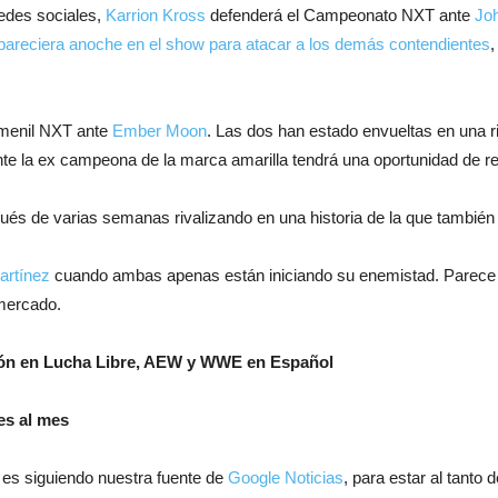
redes sociales,
Karrion Kross
defenderá el Campeonato NXT ante
Jo
apareciera anoche en el show para atacar a los demás contendientes
,
menil NXT ante
Ember Moon
. Las dos han estado envueltas en una r
nte la ex campeona de la marca amarilla tendrá una oportunidad de re
ués de varias semanas rivalizando en una historia de la que también
rtínez
cuando ambas apenas están iniciando su enemistad. Parece s
 mercado.
ión en Lucha Libre, AEW y WWE en Español
es al mes
 es siguiendo nuestra fuente de
Google Noticias
, para estar al tanto