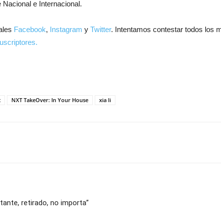
 Nacional e Internacional.
ales
Facebook
,
Instagram
y
Twitter
. Intentamos contestar todos los 
uscriptores.
t
NXT TakeOver: In Your House
xia li
tante, retirado, no importa”