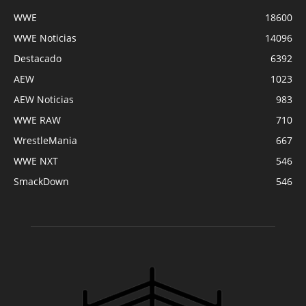
WWE
18600
WWE Noticias
14096
Destacado
6392
AEW
1023
AEW Noticias
983
WWE RAW
710
WrestleMania
667
WWE NXT
546
SmackDown
546