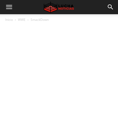
Inicio
WWE
SmackDown