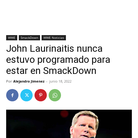
WWE
SmackDown
WWE Noticias
John Laurinaitis nunca
estuvo programado para
estar en SmackDown
Por
Alejandro Jimenez
-
junio 18, 2022