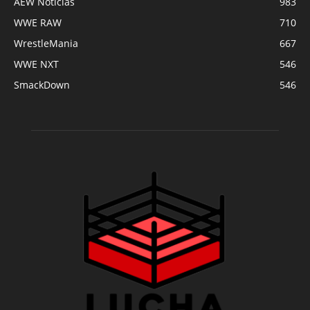
AEW Noticias
983
WWE RAW
710
WrestleMania
667
WWE NXT
546
SmackDown
546