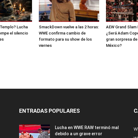
l Templo? Lucha
SmackDown vuelve a las 2 horas:
AEW Grand Slam 
mpe el silencio
WWE confirma cambio de
¿Será Adam Copel
es
formato para su show de los
gran sorpresa de
viernes
México?
ENTRADAS POPULARES
C
Lucha en WWE RAW terminó mal
W
debido a un grave error