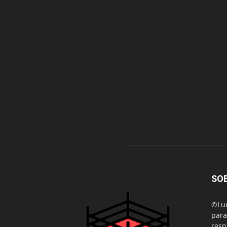
SO
©Luc
para
resp