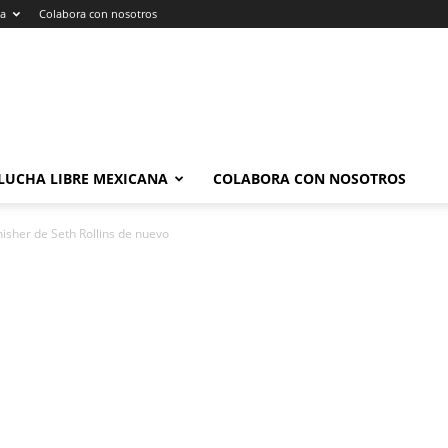
na
Colabora con nosotros
LUCHA LIBRE MEXICANA
COLABORA CON NOSOTROS
isher de Seth Rollins de nuevo