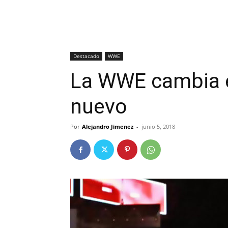
Destacado
WWE
La WWE cambia el
nuevo
Por
Alejandro Jimenez
-
junio 5, 2018