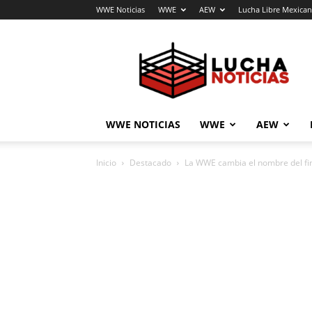
WWE Noticias
WWE
AEW
Lucha Libre Mexica
Lucha
Noticias
WWE NOTICIAS
WWE
AEW
Inicio
Destacado
La WWE cambia el nombre del fin