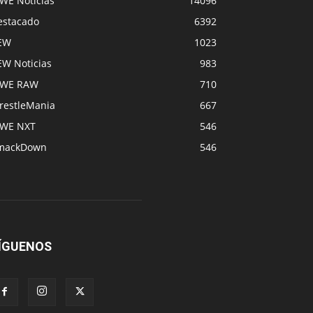
WE Noticias
14096
estacado
6392
EW
1023
EW Noticias
983
WE RAW
710
restleMania
667
WE NXT
546
mackDown
546
ÍGUENOS