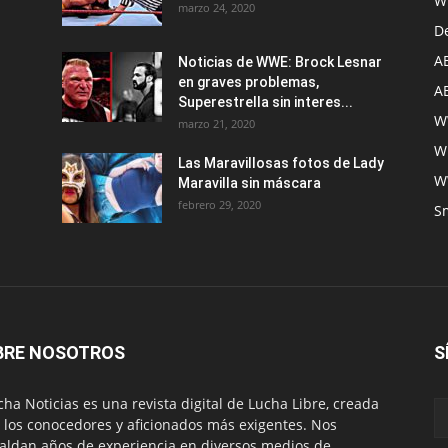
W
marzo 24, 2020
D
A
Noticias de WWE: Brock Lesnar
en graves problemas,
A
Superestrella sin interes...
W
marzo 21, 2020
W
Las Maravillosas fotos de Lady
W
Maravilla sin máscara
febrero 29, 2020
S
BRE NOSOTROS
S
ha Noticias es una revista digital de Lucha Libre, creada
 los conocedores y aficionados más exigentes. Nos
aldan años de experiencia en diversos medios de