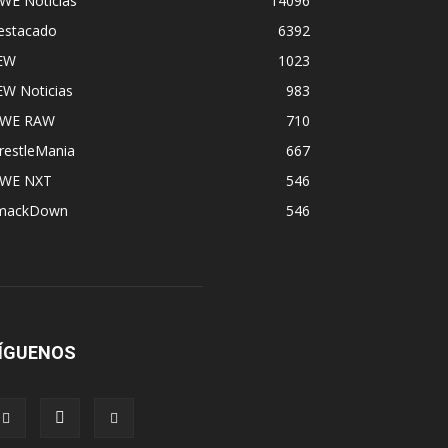
WE Noticias
14096
estacado
6392
EW
1023
EW Noticias
983
WE RAW
710
restleMania
667
WE NXT
546
mackDown
546
ÍGUENOS