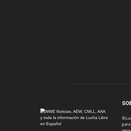
SO
©Luc
para
resp