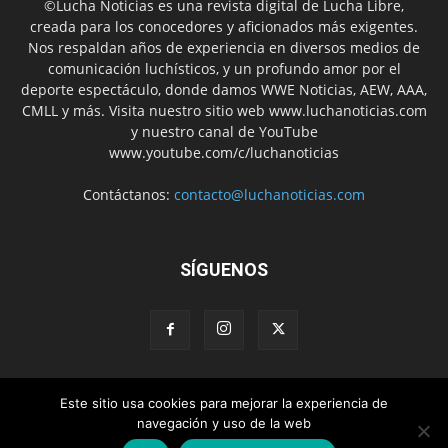
©Lucha Noticias es una revista digital de Lucha Libre,
creada para los conocedores y aficionados más exigentes.
Nos respaldan años de experiencia en diversos medios de
comunicación luchísticos, y un profundo amor por el
deporte espectáculo, donde damos WWE Noticias, AEW, AAA,
CMLL y más. Visita nuestro sitio web www.luchanoticias.com
y nuestro canal de YouTube
www.youtube.com/c/luchanoticias
Contáctanos:
contacto@luchanoticias.com
SÍGUENOS
Este sitio usa cookies para mejorar la experiencia de
WWE Noticias
WWE
AEW
Lucha Libre Mexicana
navegación y uso de la web
Colabora con nosotros