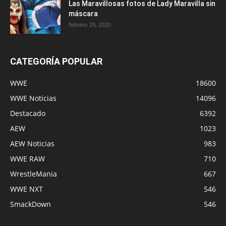
Las Maravillosas fotos de Lady Maravilla sin
máscara
febrero 29, 2020
CATEGORÍA POPULAR
WWE
18600
WWE Noticias
14096
Destacado
6392
AEW
1023
AEW Noticias
983
WWE RAW
710
WrestleMania
667
WWE NXT
546
SmackDown
546