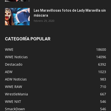
Las Maravillosas fotos de Lady Maravilla sin
máscara
febrero 29, 2020
CATEGORÍA POPULAR
WWE
18600
WWE Noticias
14096
Destacado
6392
AEW
1023
AEW Noticias
983
WWE RAW
710
WrestleMania
667
WWE NXT
546
SmackDown
546