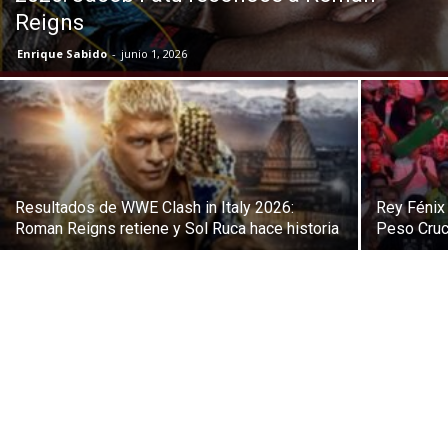
Reigns
Enrique Sabido
-
junio 1, 2026
Resultados de WWE Clash in Italy 2026:
Rey Fénix
Roman Reigns retiene y Sol Ruca hace historia
Peso Cruc