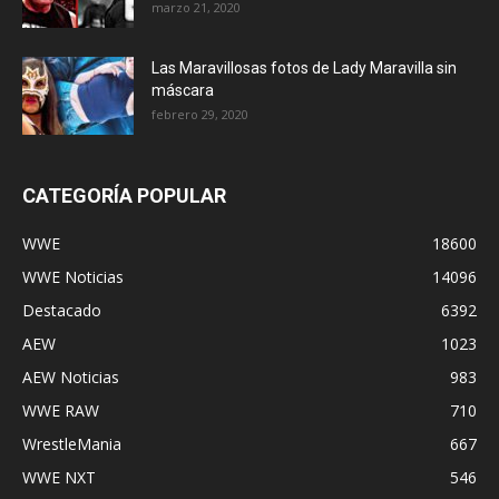
marzo 21, 2020
Las Maravillosas fotos de Lady Maravilla sin
máscara
febrero 29, 2020
CATEGORÍA POPULAR
WWE
18600
WWE Noticias
14096
Destacado
6392
AEW
1023
AEW Noticias
983
WWE RAW
710
WrestleMania
667
WWE NXT
546