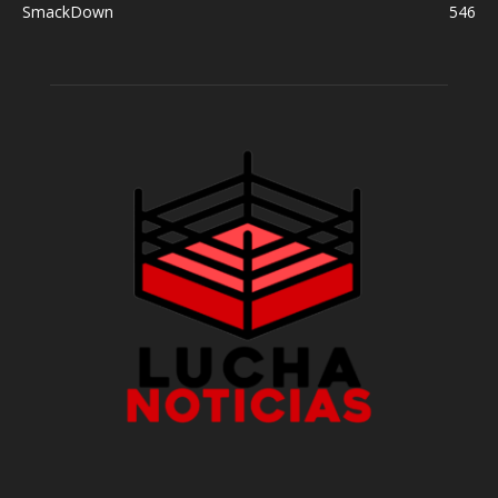
SmackDown
546