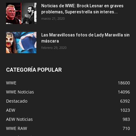
Noticias de WWE: Brock Lesnar en graves
problemas, Superestrella sin interes...
marzo 21, 2020
Las Maravillosas fotos de Lady Maravilla sin
máscara
febrero 29, 2020
CATEGORÍA POPULAR
WWE
18600
WWE Noticias
14096
Destacado
6392
AEW
1023
AEW Noticias
983
WWE RAW
710