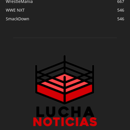
WrestleMania
667
WWE NXT
546
SmackDown
546