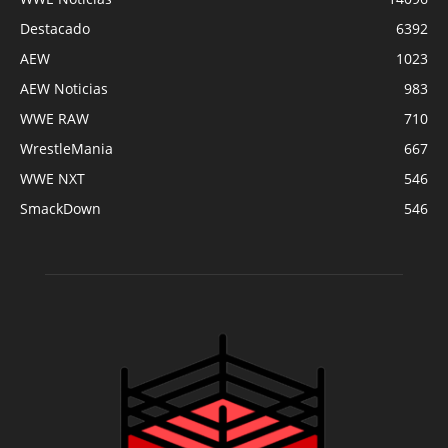
Destacado
6392
AEW
1023
AEW Noticias
983
WWE RAW
710
WrestleMania
667
WWE NXT
546
SmackDown
546