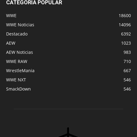
CATEGORÍA POPULAR
WWE
18600
WWE Noticias
14096
Destacado
6392
AEW
1023
AEW Noticias
983
WWE RAW
710
WrestleMania
667
WWE NXT
546
SmackDown
546