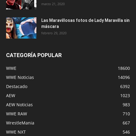
marzo 21, 2020
Las Maravillosas fotos de Lady Maravilla sin
máscara
febrero 29, 2020
CATEGORÍA POPULAR
WWE
18600
WWE Noticias
14096
Destacado
6392
AEW
1023
AEW Noticias
983
WWE RAW
710
WrestleMania
667
WWE NXT
546