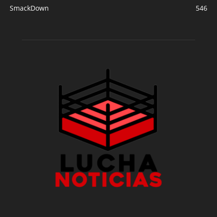
SmackDown
546