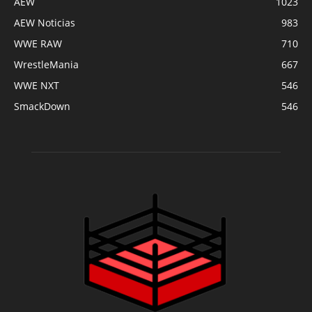
AEW
1023
AEW Noticias
983
WWE RAW
710
WrestleMania
667
WWE NXT
546
SmackDown
546