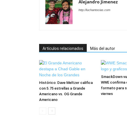
Alejandro Jimenez
http://luchantocias.com
Artículos relacionados
Más del autor
SmackDown vuel
WWE confirma 
Histórico: Dave Meltzer califica
formato para s
con 5.75 estrellas a Grande
viernes
Americano vs. OG Grande
Americano