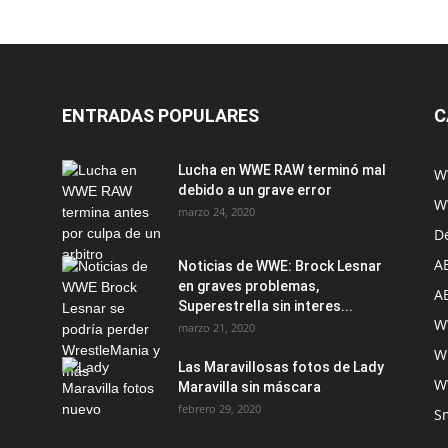
ENTRADAS POPULARES
C
Lucha en WWE RAW terminó mal
W
debido a un grave error
W
marzo 24, 2020
D
A
Noticias de WWE: Brock Lesnar
en graves problemas,
A
Superestrella sin interes...
W
marzo 21, 2020
W
Las Maravillosas fotos de Lady
W
Maravilla sin máscara
febrero 29, 2020
S