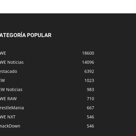
ATEGORÍA POPULAR
WE
18600
WE Noticias
14096
estacado
6392
EW
1023
EW Noticias
983
WE RAW
710
restleMania
667
WE NXT
546
mackDown
546