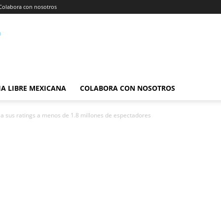
Colabora con nosotros
A LIBRE MEXICANA
COLABORA CON NOSOTROS
sus ratings a menos de 1.8 millones de espectadores