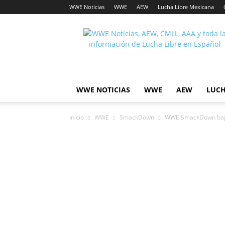
WWE Noticias
WWE
AEW
Lucha Libre Mexicana
Lucha
Noticias
WWE NOTICIAS
WWE
AEW
LUCH
Inicio
WWE
SmackDown
WWE SmackDown baja 