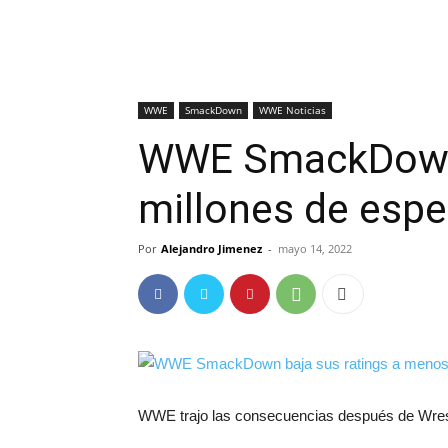
WWE
SmackDown
WWE Noticias
WWE SmackDown b
millones de esp
Por
Alejandro Jimenez
-
mayo 14, 2022
WWE trajo las consecuencias después de Wres