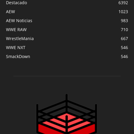
Destacado
6392
AEW
1023
AEW Noticias
983
WWE RAW
710
WrestleMania
667
WWE NXT
546
SmackDown
546