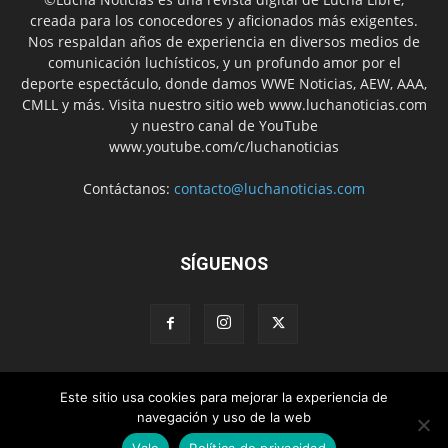
creada para los conocedores y aficionados más exigentes.
Nos respaldan años de experiencia en diversos medios de
comunicación luchísticos, y un profundo amor por el
deporte espectáculo, donde damos WWE Noticias, AEW, AAA,
CMLL y más. Visita nuestro sitio web www.luchanoticias.com
y nuestro canal de YouTube
www.youtube.com/c/luchanoticias
Contáctanos:
contacto@luchanoticias.com
SÍGUENOS
Este sitio usa cookies para mejorar la experiencia de
WWE Noticias
WWE
AEW
Lucha Libre Mexicana
navegación y uso de la web
Colabora con nosotros
Vale
Política de privacidad