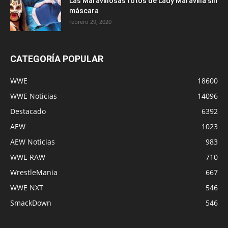
Las Maravillosas fotos de Lady Maravilla sin
máscara
febrero 29, 2020
CATEGORÍA POPULAR
WWE
18600
WWE Noticias
14096
Destacado
6392
AEW
1023
AEW Noticias
983
WWE RAW
710
WrestleMania
667
WWE NXT
546
SmackDown
546