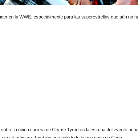
er en la WWE, especialmente para las superestrellas que aún no habí
 sobre la única carrera de Cryme Tyme en la escena del evento prin
 eso al máximo. También aprendió todo lo que pudo de Cena.