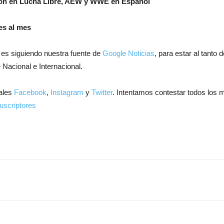
ión en Lucha Libre, AEW y WWE en Español
es al mes
 es siguiendo nuestra fuente de
Google Noticias
, para estar al tanto
 Nacional e Internacional.
ales
Facebook
,
Instagram
y
Twitter
. Intentamos contestar todos los 
uscriptores