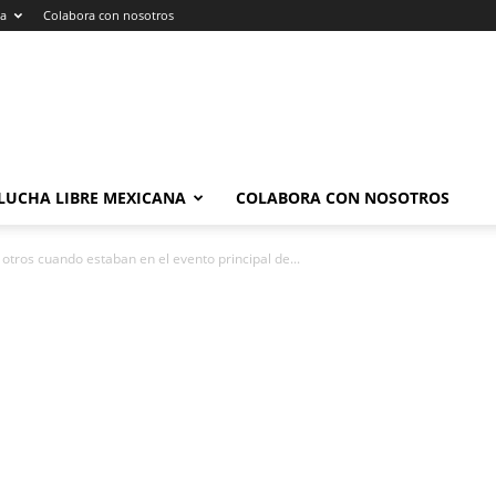
na
Colabora con nosotros
LUCHA LIBRE MEXICANA
COLABORA CON NOSOTROS
otros cuando estaban en el evento principal de...