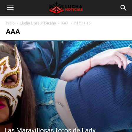
Inicio
Lucha Libre Mexicana
AAA
Página 16
AAA
Las Maravillosas fotos de Lady