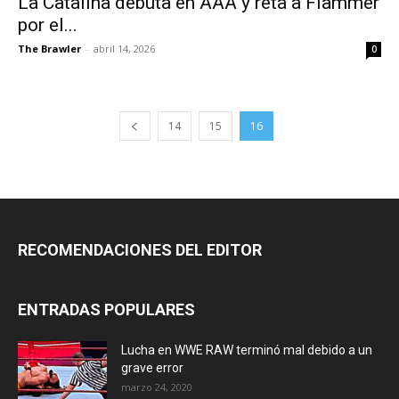
La Catalina debuta en AAA y reta a Flammer
por el...
The Brawler
-
abril 14, 2026
0
14
15
16
RECOMENDACIONES DEL EDITOR
ENTRADAS POPULARES
Lucha en WWE RAW terminó mal debido a un
grave error
marzo 24, 2020