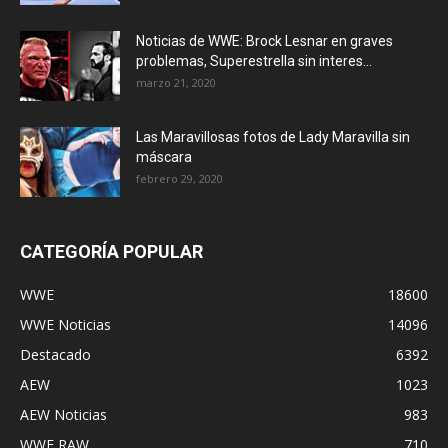
Noticias de WWE: Brock Lesnar en graves
problemas, Superestrella sin interes...
marzo 21, 2020
Las Maravillosas fotos de Lady Maravilla sin
máscara
febrero 29, 2020
CATEGORÍA POPULAR
WWE
18600
WWE Noticias
14096
Destacado
6392
AEW
1023
AEW Noticias
983
WWE RAW
710