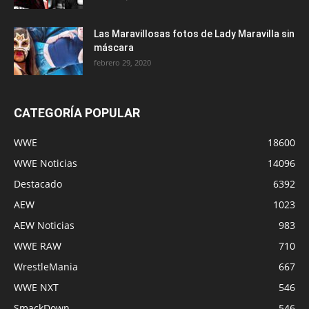
Las Maravillosas fotos de Lady Maravilla sin
máscara
febrero 29, 2020
CATEGORÍA POPULAR
WWE
18600
WWE Noticias
14096
Destacado
6392
AEW
1023
AEW Noticias
983
WWE RAW
710
WrestleMania
667
WWE NXT
546
SmackDown
546