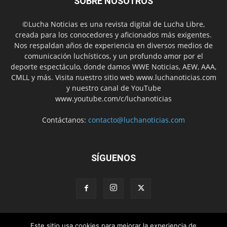
SOBRE NOSOTROS
©Lucha Noticias es una revista digital de Lucha Libre,
creada para los conocedores y aficionados más exigentes.
Nos respaldan años de experiencia en diversos medios de
comunicación luchísticos, y un profundo amor por el
deporte espectáculo, donde damos WWE Noticias, AEW, AAA,
CMLL y más. Visita nuestro sitio web www.luchanoticias.com
y nuestro canal de YouTube
www.youtube.com/c/luchanoticias
Contáctanos:
contacto@luchanoticias.com
SÍGUENOS
Este sitio usa cookies para mejorar la experiencia de
WWE Noticias
WWE
AEW
Lucha Libre Mexicana