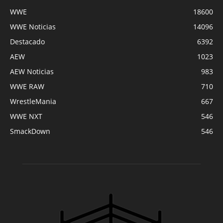
WWE
18600
WWE Noticias
14096
Destacado
6392
AEW
1023
AEW Noticias
983
WWE RAW
710
WrestleMania
667
WWE NXT
546
SmackDown
546