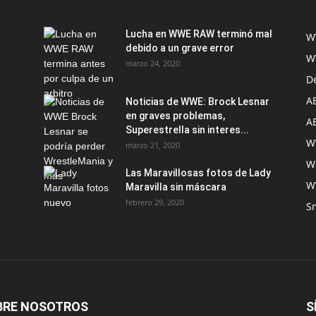
Lucha en WWE RAW terminó mal
W
debido a un grave error
W
marzo 24, 2020
D
A
Noticias de WWE: Brock Lesnar
en graves problemas,
A
Superestrella sin interes...
W
marzo 21, 2020
W
Las Maravillosas fotos de Lady
W
Maravilla sin máscara
febrero 29, 2020
S
BRE NOSOTROS
S