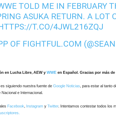
WWE TOLD ME IN FEBRUARY 
PRING ASUKA RETURN. A LOT 
HTTPS://T.CO/4JWL216ZQJ
PP OF FIGHTFUL.COM (@SEA
ión en Lucha Libre, AEW y
WWE
en Español.
Gracias por más de 
 es siguiendo nuestra fuente de
Google Noticias
, para estar al tanto
 Nacional e Internacional.
ales
Facebook
,
Instagram
y
Twitter
. Intentamos contestar todos los 
uscriptores.