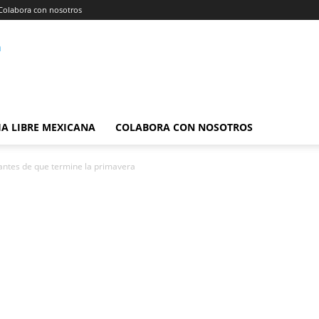
Colabora con nosotros
A LIBRE MEXICANA
COLABORA CON NOSOTROS
antes de que termine la primavera