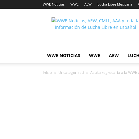
WWE Noticias
WWE
AEW
Lucha Libre Mexicana
Lucha
Noticias
WWE NOTICIAS
WWE
AEW
LUCH
Inicio
Uncategorized
Asuka regresaría a la WWE 