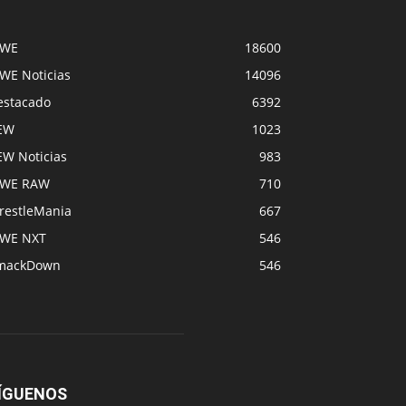
WE
18600
WE Noticias
14096
estacado
6392
EW
1023
EW Noticias
983
WE RAW
710
restleMania
667
WE NXT
546
mackDown
546
ÍGUENOS