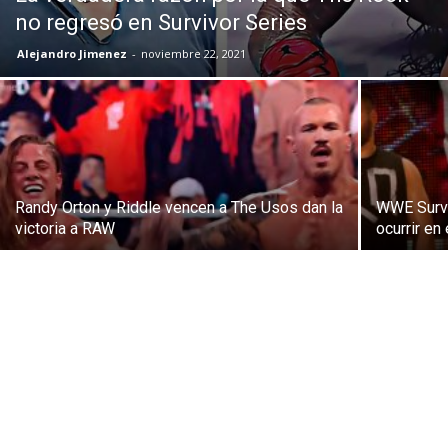
no regresó en Survivor Series
Alejandro Jimenez
-
noviembre 22, 2021
Randy Orton y Riddle vencen a The Usos dan la
WWE Survi
victoria a RAW
ocurrir en