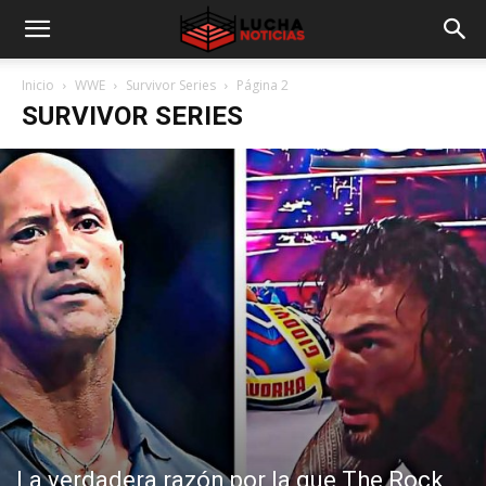
Inicio
WWE
Survivor Series
Página 2
SURVIVOR SERIES
La verdadera razón por la que The Rock